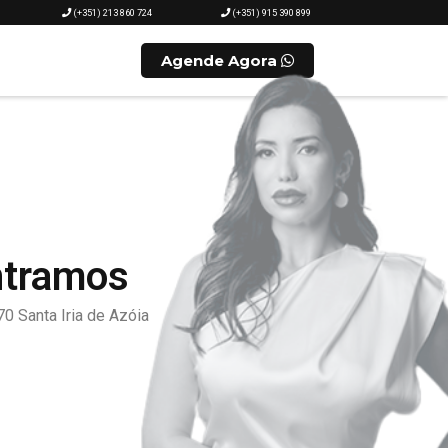
(+351) 213 860 724
(+351) 915 390 899
Agende Agora
ntramos
0 Santa Iria de Azóia