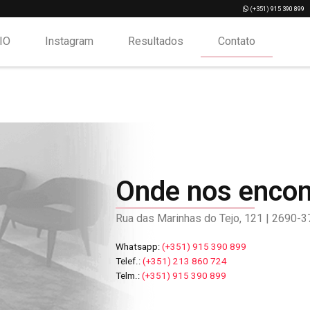
­ (+351) 915 390 899
IO
Instagram
Resultados
Contato
Onde nos enco
Rua das Marinhas do Tejo, 121 | 2690-37
Whatsapp:­
(+351) 915 390 899
Telef.:
(+351) 213 860 724
Telm.:
(+351) 915 390 899