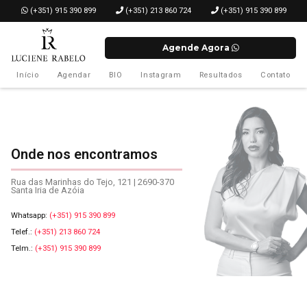
­ (+351) 915 390 899
(+351) 213 860 724
(+351) 915 390 899
Agende Agora
Início
Agendar
BIO
Instagram
Resultados
Contato
Onde nos encontramos
Rua das Marinhas do Tejo, 121 | 2690-370
Santa Iria de Azóia
Whatsapp:­
(+351) 915 390 899
Telef.:
(+351) 213 860 724
Telm.:
(+351) 915 390 899