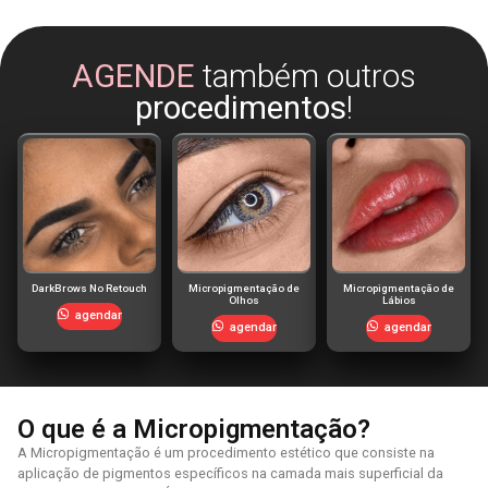
AGENDE
também outros
procedimentos
!
DarkBrows No Retouch
Micropigmentação de
Micropigmentação de
Olhos
Lábios
agendar
agendar
agendar
O que é a Micropigmentação?
A Micropigmentação é um procedimento estético que consiste na
aplicação de pigmentos específicos na camada mais superficial da