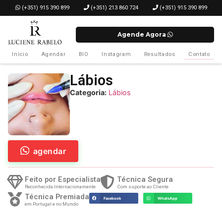
­ (+351) 915 390 899
(+351) 213 860 724
(+351) 915 390 899
Agende Agora
Início
Agendar
BIO
Instagram
Resultados
Contato
Lábios
Categoria:
Lábios
agendar
Feito por Especialista
Técnica Segura
Reconhecida Internacionamente
Com suporte ao Cliente
Técnica Premiada
Facebook
WhatsApp
em Portugal e no Mundo