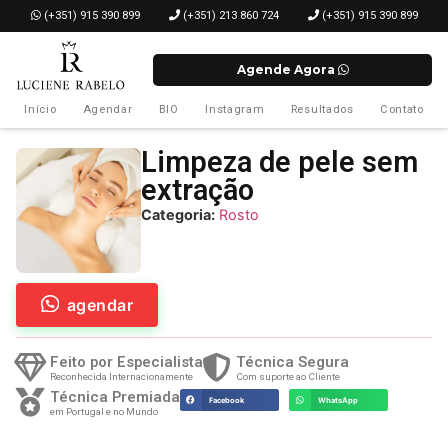
­ (+351) 915 390 899
(+351) 213 860 724
(+351) 915 390 899
Agende Agora
Início
Agendar
BIO
Instagram
Resultados
Contato
Limpeza de pele sem
extração
Categoria:
Rosto
agendar
Feito por Especialista
Técnica Segura
Reconhecida Internacionamente
Com suporte ao Cliente
Técnica Premiada
Facebook
WhatsApp
em Portugal e no Mundo