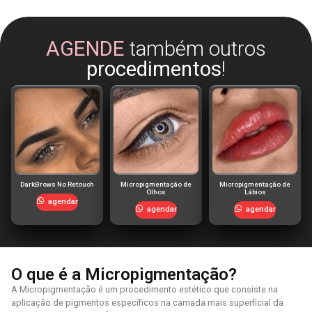
AGENDE
também outros
procedimentos
!
DarkBrows No Retouch
Micropigmentação de
Micropigmentação de
Olhos
Lábios
agendar
agendar
agendar
O que é a Micropigmentação?
A Micropigmentação é um procedimento estético que consiste na
aplicação de pigmentos específicos na camada mais superficial da