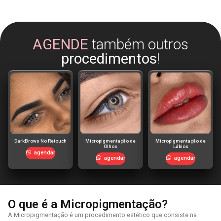
AGENDE
também outros
procedimentos
!
DarkBrows No Retouch
Micropigmentação de
Micropigmentação de
Olhos
Lábios
agendar
agendar
agendar
O que é a Micropigmentação?
A Micropigmentação é um procedimento estético que consiste na