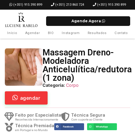
­ (+351) 915 390 899
(+351) 213 860 724
(+351) 915 390 899
Agende Agora
Início
Agendar
BIO
Instagram
Resultados
Contato
Massagem Dreno-
Modeladora
Anticelulítica/redutora
(1 zona)
Categoria:
Corpo
agendar
Feito por Especialista
Técnica Segura
Reconhecida Internacionamente
Com suporte ao Cliente
Técnica Premiada
Facebook
WhatsApp
em Portugal e no Mundo