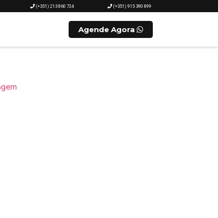
(+351) 213 860 724
(+351) 915 390 899
Agende Agora
agem