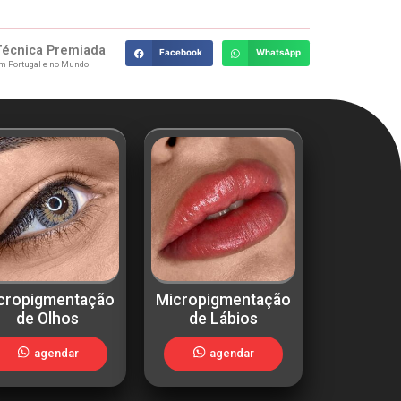
Técnica Premiada
Facebook
WhatsApp
m Portugal e no Mundo
cropigmentação
Micropigmentação
de Olhos
de Lábios
agendar
agendar