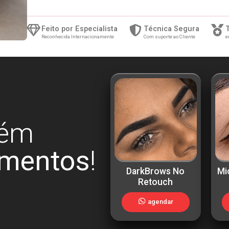
Feito por Especialista
Técnica Segura
Reconhecida Internacionamente
Com suporte ao Cliente
e
ém
imentos
!
DarkBrows No
Mi
Retouch
agendar