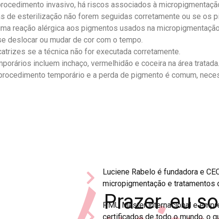
procedimento invasivo, há riscos associados à micropigmentação
icas de esterilização não forem seguidas corretamente ou se os 
ma reação alérgica aos pigmentos usados ​​na micropigmentação
e deslocar ou mudar de cor com o tempo.
catrizes se a técnica não for executada corretamente.
emporários incluem inchaço, vermelhidão e coceira na área tratada
procedimento temporário e a perda de pigmento é comum, neces
Luciene Rabelo é fundadora e CEO
micropigmentação e tratamentos d
Prazer, eu s
PMU Master internacional e empre
certificados de todo o mundo, o qu