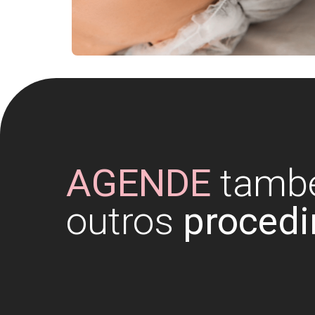
AGENDE
tamb
outros
proced