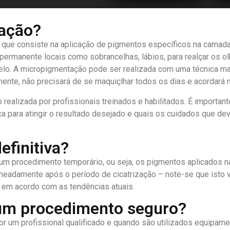
tação?
ue consiste na aplicação de pigmentos específicos na camada m
rmanente locais como sobrancelhas, lábios, para realçar os olh
abelo. A micropigmentação pode ser realizada com uma técnica m
te, não precisará de se maquiçlhar todos os dias e acordará n
ealizada por profissionais treinados e habilitados. É importan
cnica para atingir o resultado desejado e quais os cuidados que 
finitiva?
 um procedimento temporário, ou seja, os pigmentos aplicados 
meadamente após o período de cicatrização – note-se que isto 
 e em acordo com as tendências atuais.
um procedimento seguro?
r um profissional qualificado e quando são utilizados equipam