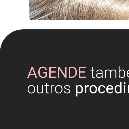
AGENDE
tamb
outros
proced