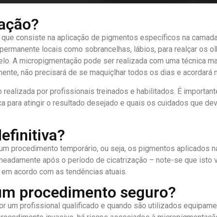
tação?
ue consiste na aplicação de pigmentos específicos na camada m
rmanente locais como sobrancelhas, lábios, para realçar os olh
abelo. A micropigmentação pode ser realizada com uma técnica m
te, não precisará de se maquiçlhar todos os dias e acordará n
ealizada por profissionais treinados e habilitados. É importan
cnica para atingir o resultado desejado e quais os cuidados que 
finitiva?
 um procedimento temporário, ou seja, os pigmentos aplicados 
meadamente após o período de cicatrização – note-se que isto 
 e em acordo com as tendências atuais.
um procedimento seguro?
r um profissional qualificado e quando são utilizados equipam