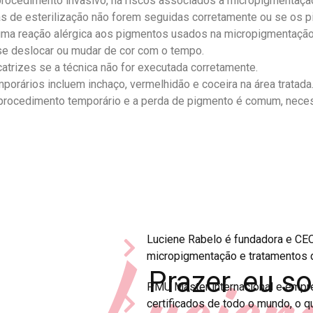
procedimento invasivo, há riscos associados à micropigmentação
icas de esterilização não forem seguidas corretamente ou se os 
ma reação alérgica aos pigmentos usados ​​na micropigmentação
e deslocar ou mudar de cor com o tempo.
catrizes se a técnica não for executada corretamente.
emporários incluem inchaço, vermelhidão e coceira na área tratada
procedimento temporário e a perda de pigmento é comum, neces
Luciene Rabelo é fundadora e CEO
Lucien
micropigmentação e tratamentos d
Prazer, eu s
PMU Master internacional e empre
certificados de todo o mundo, o qu