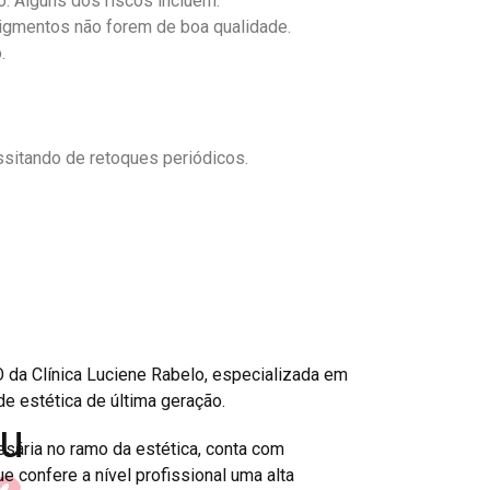
. Alguns dos riscos incluem:
pigmentos não forem de boa qualidade.
.
.
sitando de retoques periódicos.
 da Clínica Luciene Rabelo, especializada em
e
e estética de última geração.
ou
sária no ramo da estética, conta com
e confere a nível profissional uma alta