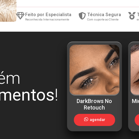
Feito por Especialista
Técnica Segura
Reconhecida Internacionamente
Com suporte ao Cliente
e
ém
imentos
!
DarkBrows No
Mi
Retouch
agendar