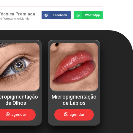
Técnica Premiada
Facebook
WhatsApp
m Portugal e no Mundo
cropigmentação
Micropigmentação
de Olhos
de Lábios
agendar
agendar