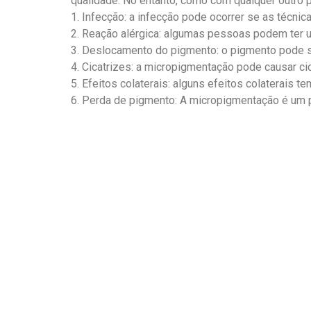
qualidade. No entanto, como com qualquer outro 
1. Infecção: a infecção pode ocorrer se as técn
2. Reação alérgica: algumas pessoas podem ter u
3. Deslocamento do pigmento: o pigmento pode s
4. Cicatrizes: a micropigmentação pode causar ci
5. Efeitos colaterais: alguns efeitos colaterais t
6. Perda de pigmento: A micropigmentação é um 